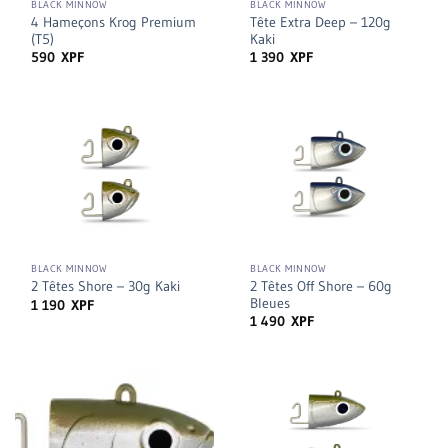
BLACK MINNOW
BLACK MINNOW
4 Hameçons Krog Premium
Tête Extra Deep – 120g
(T5)
Kaki
590
XPF
1 390
XPF
BLACK MINNOW
BLACK MINNOW
2 Têtes Off Shore – 60g
2 Têtes Shore – 30g Kaki
Bleues
1 190
XPF
1 490
XPF