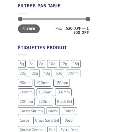
FILTRER PAR TARIF
Prix
Prix
Prix :
530 XPF
—
1
FILTRER
min
max
200 XPF
ÉTIQUETTES PRODUIT
5g
6g
8g
10g
12g
15g
20g
25g
40g
60g
70mm
90mm
100mm
120mm
140mm
150mm
160mm
200mm
220mm
Black Eel
Candy Shrimp
canne
Combo
Corps
Crazy Sand Eel
Deep
Double Combo
Dur
Extra Deep