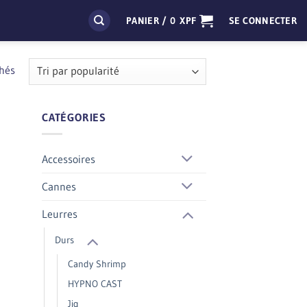
PANIER /
0
XPF
SE CONNECTER
Trié
chés
par
popularité
CATÉGORIES
Accessoires
Cannes
Leurres
Durs
Candy Shrimp
HYPNO CAST
Jig