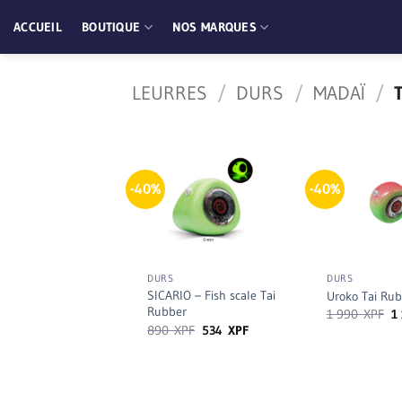
Passer
ACCUEIL
BOUTIQUE
NOS MARQUES
au
contenu
LEURRES
/
DURS
/
MADAÏ
/
T
-40%
-40%
+
+
DURS
DURS
SICARIO – Fish scale Tai
Uroko Tai Ru
Rubber
L
1 990
XPF
1
pr
Le
Le
890
XPF
534
XPF
in
prix
prix
ét
initial
actuel
1
était :
est :
9
890 XPF.
534 XPF.