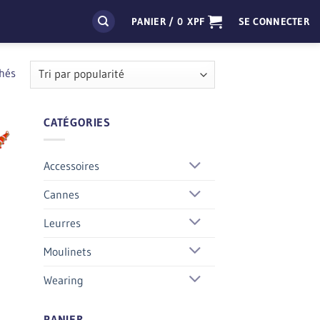
PANIER /
0
XPF
SE CONNECTER
Trié
chés
par
popularité
CATÉGORIES
Accessoires
Cannes
Leurres
Moulinets
Wearing
PANIER