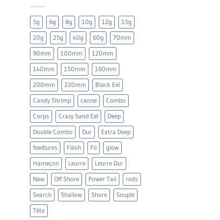
5g
6g
8g
10g
12g
15g
20g
25g
40g
60g
70mm
90mm
100mm
120mm
140mm
150mm
160mm
200mm
220mm
Black Eel
Candy Shrimp
canne
Combo
Corps
Crazy Sand Eel
Deep
Double Combo
Dur
Extra Deep
feedlures
Fiiish
Fil
glow
Hameçon
Leurre
Leurre Dur
New
Off Shore
Power Tail
rods
Search
Shallow
Shore
Souple
Tête