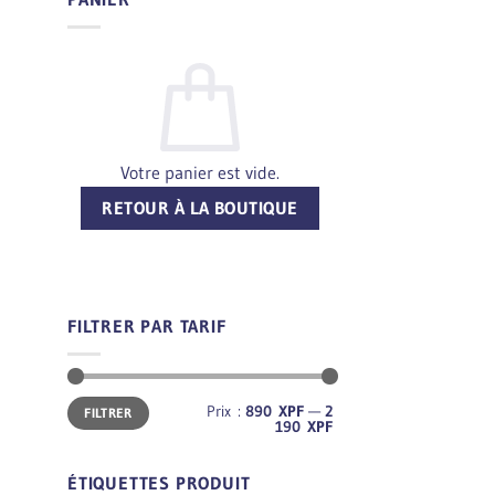
Votre panier est vide.
RETOUR À LA BOUTIQUE
FILTRER PAR TARIF
Prix
Prix
Prix :
890 XPF
—
2
FILTRER
min
max
190 XPF
ÉTIQUETTES PRODUIT