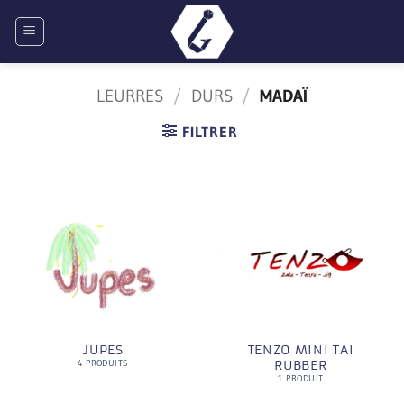
Passer
au
contenu
LEURRES
/
DURS
/
MADAÏ
FILTRER
JUPES
TENZO MINI TAI
RUBBER
4 PRODUITS
1 PRODUIT