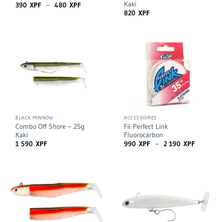
Kaki
Plage
390
XPF
–
480
XPF
de
820
XPF
prix :
390 XPF
à
480 XPF
BLACK MINNOW
ACCESSOIRES
Combo Off Shore – 25g
Fil Perfect Link
Kaki
Fluorocarbon
Plage
1 590
XPF
990
XPF
–
2 190
XPF
de
prix :
990 XPF
à
2
190 XPF