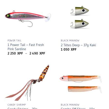
890 XPF
à
5
890 XPF
POWER TAIL
BLACK MINNOW
1 Power Tail – Fast Fresh
2 Têtes Deep – 37g Kaki
Pink Sardine
1 050
XPF
Plage
2 250
XPF
–
2 490
XPF
de
prix :
2
250 XPF
à
2
490 XPF
CANDY SHRIMP
BLACK MINNOW