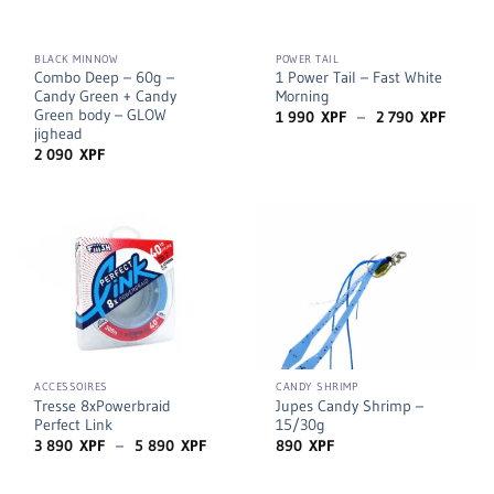
BLACK MINNOW
POWER TAIL
Combo Deep – 60g –
1 Power Tail – Fast White
Candy Green + Candy
Morning
Green body – GLOW
Plage
1 990
XPF
–
2 790
XPF
de
jighead
prix :
2 090
XPF
1
990 X
à
2
790 XP
ACCESSOIRES
CANDY SHRIMP
Tresse 8xPowerbraid
Jupes Candy Shrimp –
Perfect Link
15/30g
Plage
3 890
XPF
–
5 890
XPF
890
XPF
de
prix :
3