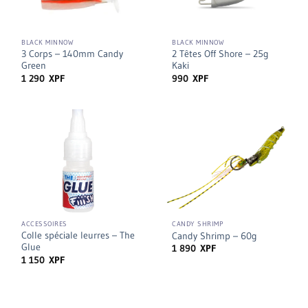
BLACK MINNOW
BLACK MINNOW
3 Corps – 140mm Candy
2 Têtes Off Shore – 25g
Green
Kaki
1 290
XPF
990
XPF
ACCESSOIRES
CANDY SHRIMP
Colle spéciale leurres – The
Candy Shrimp – 60g
Glue
1 890
XPF
1 150
XPF