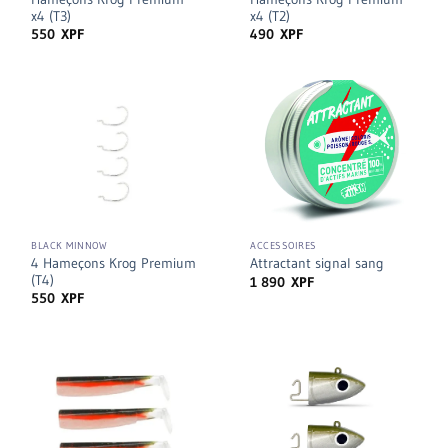
x4 (T3)
x4 (T2)
550
XPF
490
XPF
BLACK MINNOW
ACCESSOIRES
4 Hameçons Krog Premium
Attractant signal sang
(T4)
1 890
XPF
550
XPF