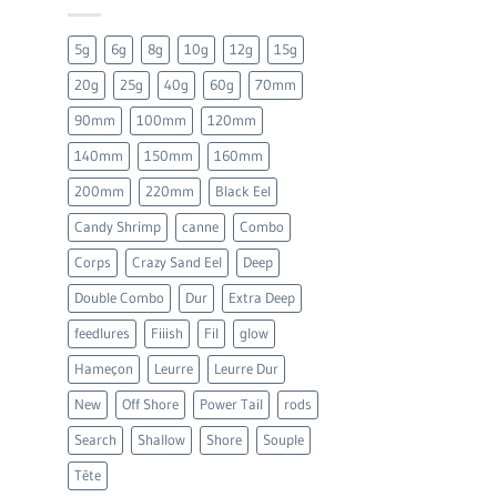
5g
6g
8g
10g
12g
15g
20g
25g
40g
60g
70mm
90mm
100mm
120mm
140mm
150mm
160mm
200mm
220mm
Black Eel
Candy Shrimp
canne
Combo
Corps
Crazy Sand Eel
Deep
Double Combo
Dur
Extra Deep
feedlures
Fiiish
Fil
glow
Hameçon
Leurre
Leurre Dur
New
Off Shore
Power Tail
rods
Search
Shallow
Shore
Souple
Tête