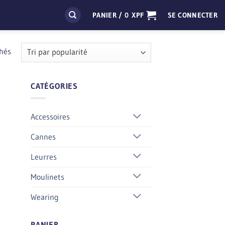
PANIER /
0
XPF
SE CONNECTER
Trié
chés
par
popularité
CATÉGORIES
Accessoires
Cannes
Leurres
Moulinets
Wearing
PANIER