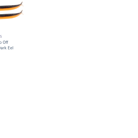
OS
 Off
ark Eel