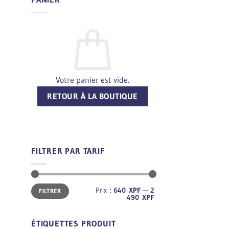
Votre panier est vide.
RETOUR À LA BOUTIQUE
FILTRER PAR TARIF
Prix
Prix
Prix :
640 XPF
—
2
FILTRER
min
max
490 XPF
ÉTIQUETTES PRODUIT