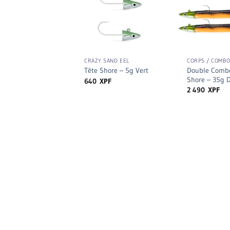
+
+
CRAZY SAND EEL
CORPS / COMB
Double Combo
Tête Shore – 5g Vert
Shore – 35g D
640
XPF
2 490
XPF