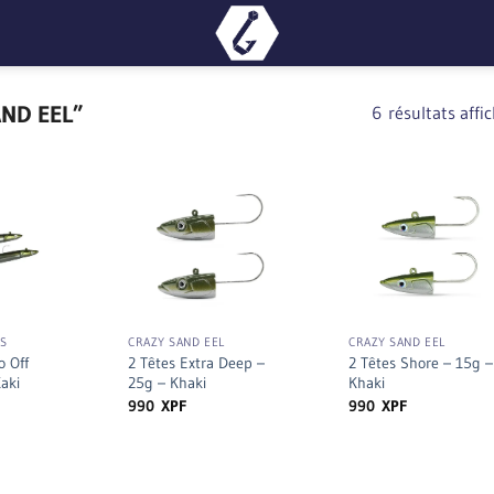
AND EEL”
6 résultats affi
+
+
OS
CRAZY SAND EEL
CRAZY SAND EEL
 Off
2 Têtes Extra Deep –
2 Têtes Shore – 15g –
aki
25g – Khaki
Khaki
990
XPF
990
XPF