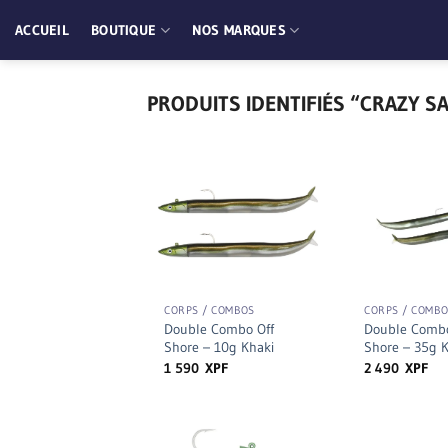
Passer
ACCUEIL
BOUTIQUE
NOS MARQUES
au
contenu
PRODUITS IDENTIFIÉS “CRAZY S
+
+
CORPS / COMBOS
CORPS / COMB
Double Combo Off
Double Combo
Shore – 10g Khaki
Shore – 35g K
1 590
XPF
2 490
XPF