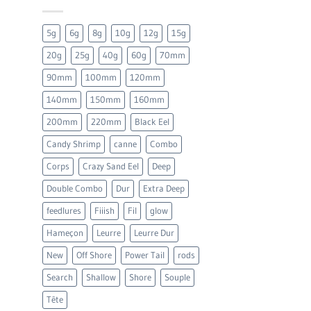
5g
6g
8g
10g
12g
15g
20g
25g
40g
60g
70mm
90mm
100mm
120mm
140mm
150mm
160mm
200mm
220mm
Black Eel
Candy Shrimp
canne
Combo
Corps
Crazy Sand Eel
Deep
Double Combo
Dur
Extra Deep
feedlures
Fiiish
Fil
glow
Hameçon
Leurre
Leurre Dur
New
Off Shore
Power Tail
rods
Search
Shallow
Shore
Souple
Tête