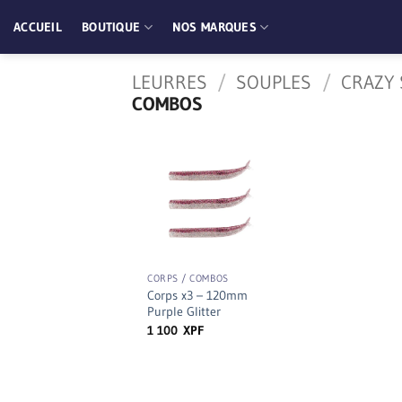
Passer
ACCUEIL
BOUTIQUE
NOS MARQUES
au
contenu
LEURRES
/
SOUPLES
/
CRAZY 
COMBOS
+
CORPS / COMBOS
Corps x3 – 120mm
Purple Glitter
1 100
XPF