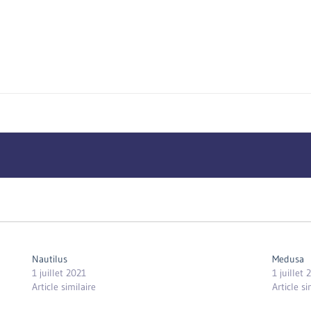
Nautilus
Medusa
1 juillet 2021
1 juillet 
Article similaire
Article si