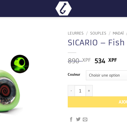
LEURRES
/
SOUPLES
/
MADAÏ
SICARIO – Fish
Le
Le
890
534
XPF
XPF
prix
pri
initial
act
Couleur
était :
est 
890 XPF.
534
quantité de SICARIO - Fish scale T
AJO