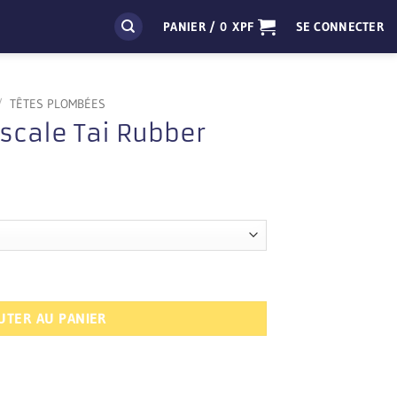
PANIER /
0
XPF
SE CONNECTER
/
TÊTES PLOMBÉES
 scale Tai Rubber
x
uel
:
 XPF.
ai Rubber
UTER AU PANIER