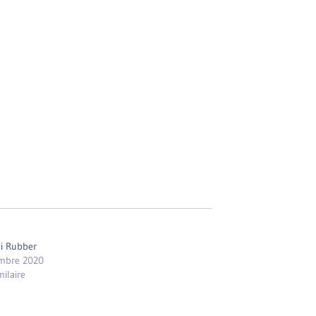
ai Rubber
mbre 2020
milaire