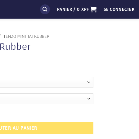
PANIER /
0
XPF
SE CONNECTER
/
TENZO MINI TAI RUBBER
 Rubber
Le
F
prix
actuel
est :
1
494 XPF.
UTER AU PANIER