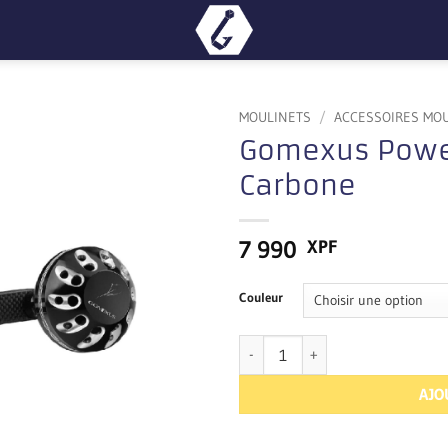
MOULINETS
/
ACCESSOIRES MO
Gomexus Powe
Carbone
7 990
XPF
Couleur
quantité de Gomexus Power LCD 
AJO