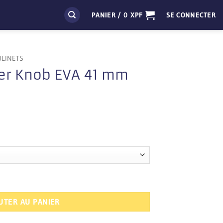
PANIER /
0
XPF
SE CONNECTER
ULINETS
r Knob EVA 41 mm
b EVA 41 mm
UTER AU PANIER