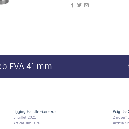
b EVA 41 mm
Jigging Handle Gomexus
Poignée 
5 juillet 2021
2 novemb
Article similaire
Article si