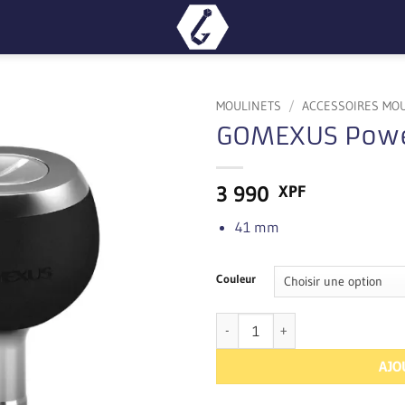
MOULINETS
/
ACCESSOIRES MO
GOMEXUS Powe
3 990
XPF
41 mm
Couleur
quantité de GOMEXUS Power Kno
AJO