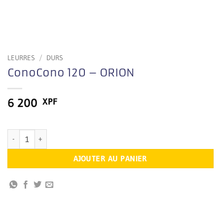
LEURRES
/
DURS
ConoCono 120 – ORION
6 200
XPF
En stock
quantité de ConoCono 120 - ORION
AJOUTER AU PANIER