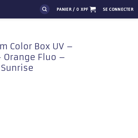
PANIER /
0
XPF
SE CONNECTER
m Color Box UV –
– Orange Fluo –
 Sunrise