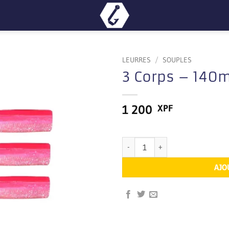
LEURRES
/
SOUPLES
3 Corps – 140
1 200
XPF
En stock
quantité de 3 Corps – 140mm Ros
AJO