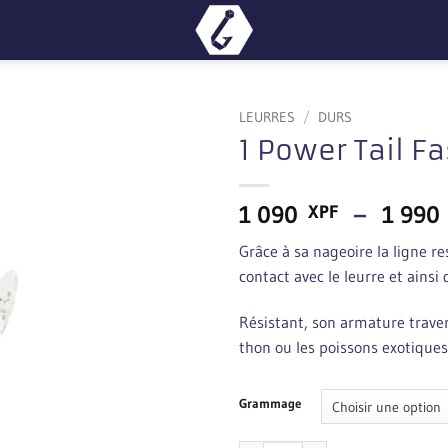
LEURRES
/
DURS
1 Power Tail F
1 090
–
1 99
XPF
Grâce à sa nageoire la ligne r
contact avec le leurre et ainsi 
Résistant, son armature traver
thon ou les poissons exotiques
Grammage