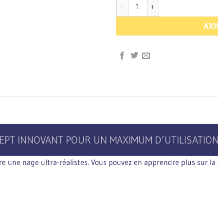
quantité de 1 Power Tail Fast Gol
AJO
PT INNOVANT POUR UN MAXIMUM D’UTILISATION
ire une nage ultra-réalistes. Vous pouvez en apprendre plus sur 