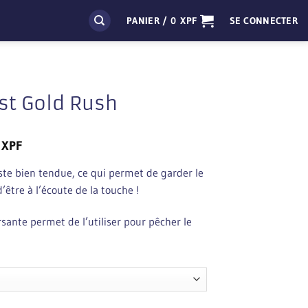
PANIER /
0
XPF
SE CONNECTER
ast Gold Rush
Plage
0
XPF
de
este bien tendue, ce qui permet de garder le
prix :
d’être à l’écoute de la touche !
1
090 XPF
sante permet de l’utiliser pour pêcher le
à
1
990 XPF