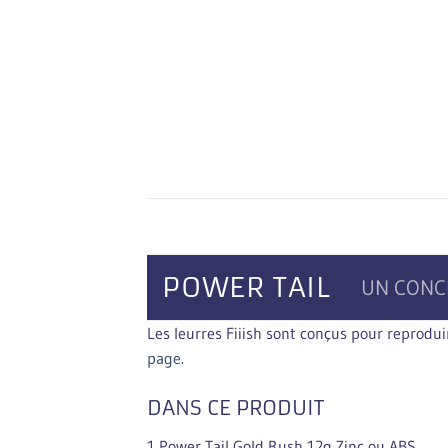
POWER TAIL
UN CONCE
Les leurres Fiiish sont conçus pour reprodu
page
.
DANS CE PRODUIT
1 Power Tail Gold Rush 12g Zinc ou ABS