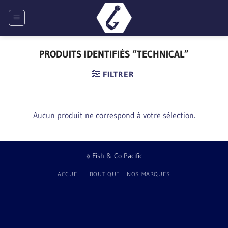
Passer
au
contenu
PRODUITS IDENTIFIÉS “TECHNICAL”
FILTRER
Aucun produit ne correspond à votre sélection.
© Fish & Co Pacific
ACCUEIL
BOUTIQUE
NOS MARQUES