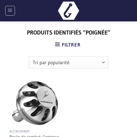
Passer
au
contenu
PRODUITS IDENTIFIÉS “POIGNÉE”
FILTRER
ACCESSOIRES
Boule de combat Gomexus