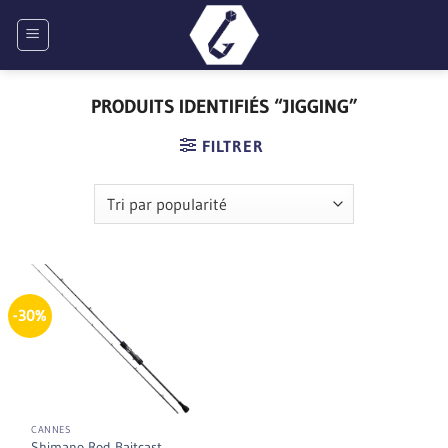
Passer
au
contenu
PRODUITS IDENTIFIÉS “JIGGING”
FILTRER
-30%
CANNES
Shimano Rod Baitcast