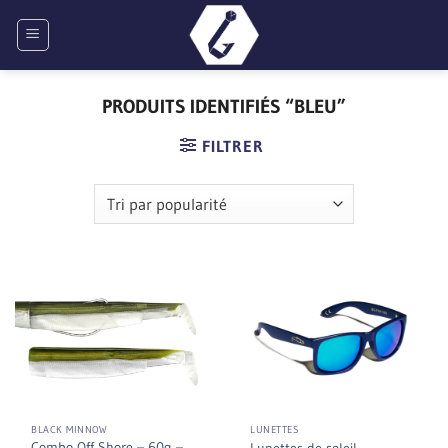
Passer
au
contenu
PRODUITS IDENTIFIÉS “BLEU”
FILTRER
BLACK MINNOW
LUNETTES
Combo Off Shore – 60g –