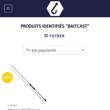
Passer
au
contenu
PRODUITS IDENTIFIÉS “BAITCAST”
FILTRER
-30%
CANNES
Shimano Rod Baitcast