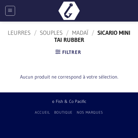
Passer
au
contenu
LEURRES
/
SOUPLES
/
MADAÏ
/
SICARIO MINI
TAI RUBBER
FILTRER
Aucun produit ne correspond à votre sélection.
© Fish & Co Pacific
ACCUEIL
BOUTIQUE
NOS MARQUES