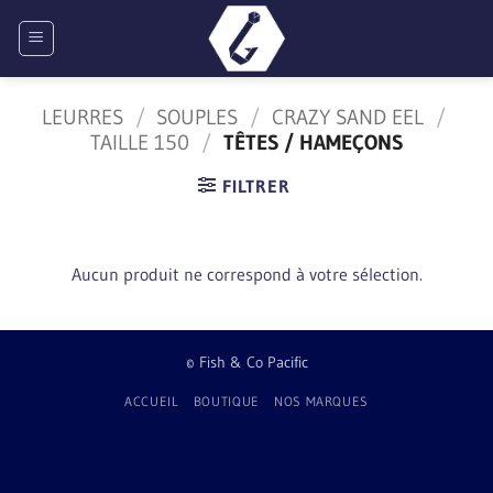
Passer
au
contenu
LEURRES
/
SOUPLES
/
CRAZY SAND EEL
/
TAILLE 150
/
TÊTES / HAMEÇONS
FILTRER
Aucun produit ne correspond à votre sélection.
© Fish & Co Pacific
ACCUEIL
BOUTIQUE
NOS MARQUES