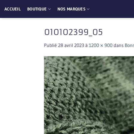
Passer
ACCUEIL
BOUTIQUE
NOS MARQUES
au
contenu
010102399_05
Publié
28 avril 2023
à
1200 × 900
dans
Bon