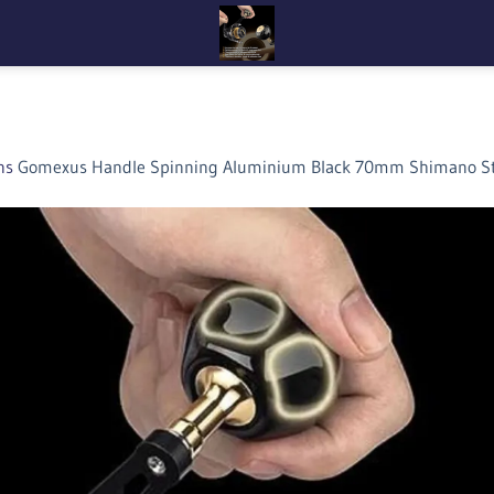
ns
Gomexus Handle Spinning Aluminium Black 70mm Shimano St