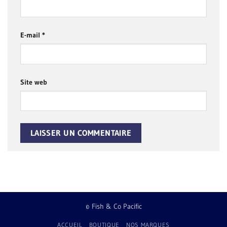
E-mail
*
Site web
© Fish & Co Pacific
ACCUEIL
BOUTIQUE
NOS MARQUES