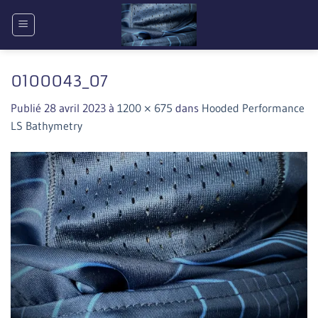
Passer
au
contenu
0100043_07
Publié
28 avril 2023
à
1200 × 675
dans
Hooded Performance
LS Bathymetry