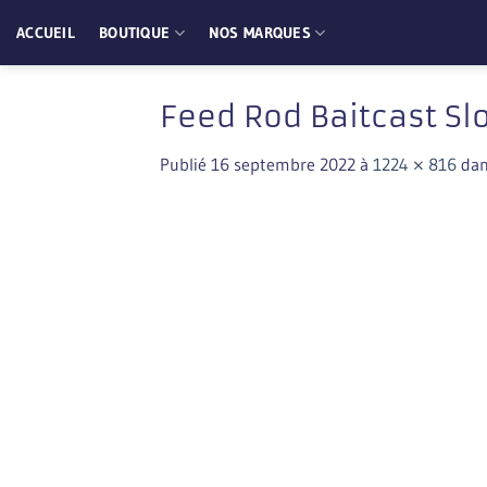
Passer
ACCUEIL
BOUTIQUE
NOS MARQUES
au
contenu
Feed Rod Baitcast S
Publié
16 septembre 2022
à
1224 × 816
da