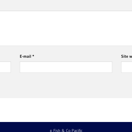
E-mail
*
Site 
© Fish & Co Pacific