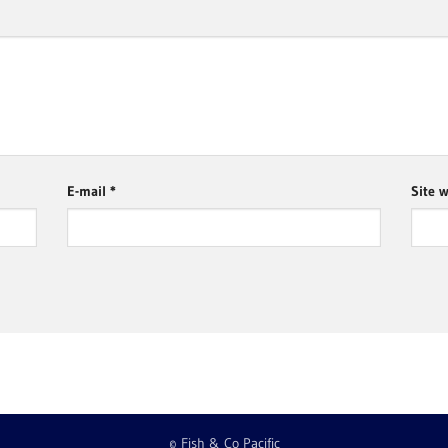
E-mail
*
Site 
© Fish & Co Pacific