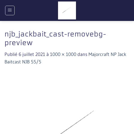
Passer
au
contenu
njb_jackbait_cast-removebg-
preview
Publié
6 juillet 2021
à
1000 × 1000
dans
Majorcraft NP Jack
Baitcast NJB 55/5