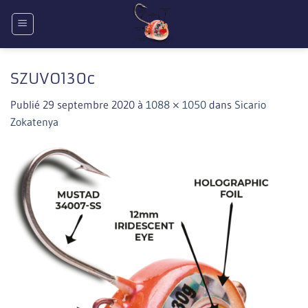
Passer
au
contenu
SZUVO130c
Publié
29 septembre 2020
à
1088 × 1050
dans
Sicario
Zokatenya